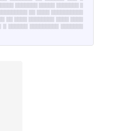
░░░░ ░░░░░░░ ░░░░░ ░░░░░░░ ░
░░░░░░░░░ ░░ ░░░░ ░░░░░░░░░░
░ ░░ ░░░░ ░░░░░░░░ ░░░░ ░░░░
░ ░ ░░░░░░ ░░░░░░░░░ ░░░░░░░