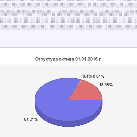
░░░ ░░░░ ░░░░ ░░░░░ ░░░░░░░░ ░ ░░░░░░░░░ ░░░░
 ░░░░░░ ░░░░ ░░░░ ░ ░░░░░░░░░░░░ ░░░░░░░ ░░░ 
░░ ░░░░░░░░ ░░ ░░░░░░░░░ ░░░░░░░░░░░░░ ░░░░░
 ░░░░░░░░░░░░░░ ░░░░░░░ ░░░░░░░░ ░░░░░░░░░