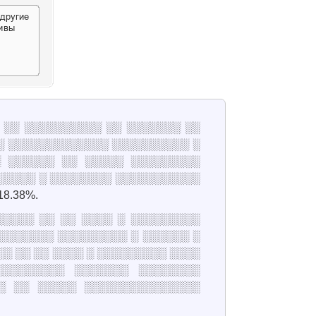
░ ░░ ░░░░░░░░░░ ░░ ░░░░░░░ ░░
░ ░░░░░░░░░░░░░ ░░░░░░░░░░ ░
░ ░░░░░░ ░░ ░░░░░ ░░░░░░░░░
░░░░░ ░ ░░░░░░░░ ░░░░░░░░░░░
8.38%.
░░░░░ ░░ ░░ ░░░░ ░ ░░░░░░░░░
░░░░░░░ ░░░░░░░░░ ░ ░░░░░░ ░
░ ░░ ░░ ░░░░ ░ ░░░░░░░░░ ░░░░
░░░░░░░░░ ░░░░░░░ ░░░░░░░░
░ ░░ ░░░░░ ░░░░░░░░░░░░░░░