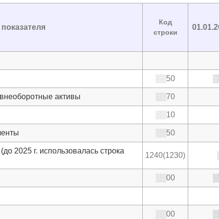
Код
показателя
01.01.
строки
░░50
░
 внеоборотные активы
░░70
░░10
ленты
░░50
до 2025 г. использовалась строка
1240(1230)
░░00
░
░░00
░