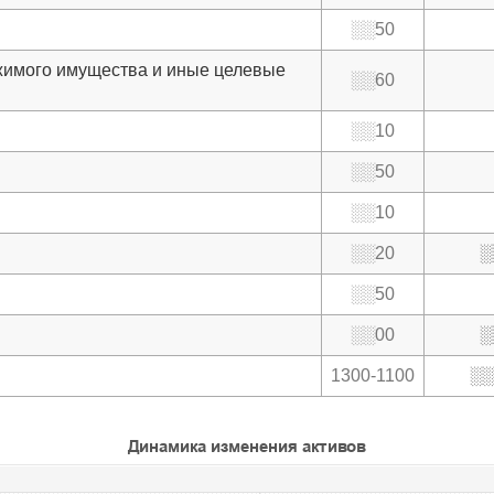
░░50
жимого имущества и иные целевые
░░60
░░10
░░50
░░10
░░20
░
░░50
░░00
░
1300-1100
░░