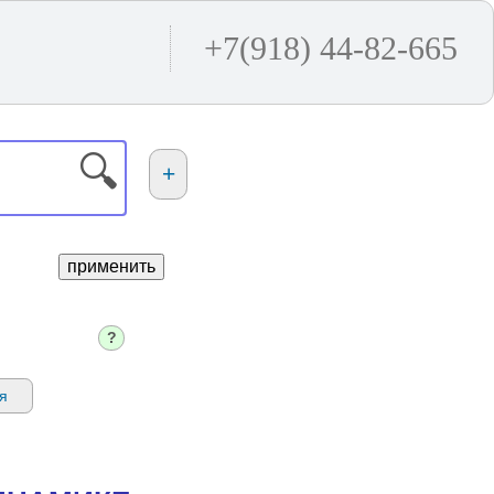
+7(918) 44-82-665
🔍
+
применить
?
я