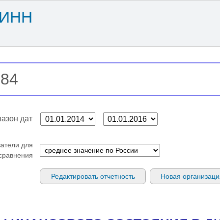
 ИНН
азон дат
затели для
сравнения
Редактировать отчетность
Новая организаци