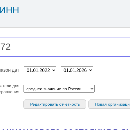
 ИНН
азон дат
затели для
сравнения
Редактировать отчетность
Новая организаци