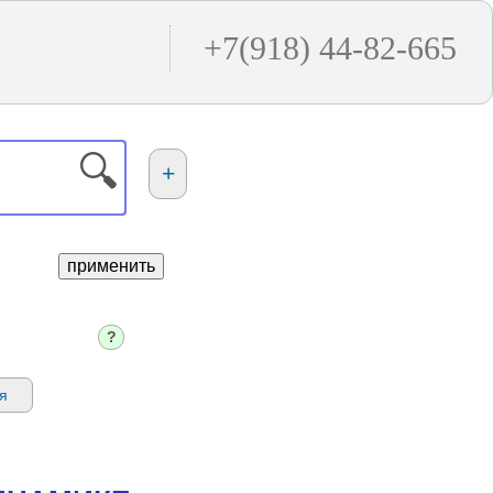
+7(918) 44-82-665
🔍
+
применить
?
я