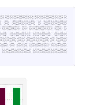
░░░ ░░░░░░░░░░░ ░░░░░░░░░░░ ░
░ ░░ ░░░░░░░░░ ░ ░░░░░░░░░
 ░░░░░░░ ░░ ░░░░░░░░░ ░░░ ░
░░░ ░░░░░░░░ ░░░░░░░ ░░░░░
░░░░░░░ ░░░ ░░░░░░░░░ ░░ ░░░░
░░░ ░░ ░░░░ ░░░░░░░░ ░░░░░░
 ░░░░░░░░░░░ ░░░░░░░░░░░░░