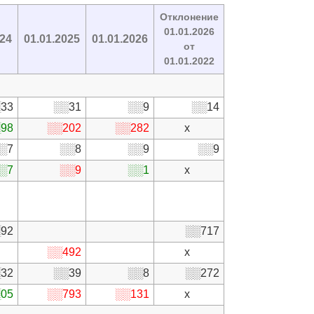
Отклонение
01.01.2026
024
01.01.2025
01.01.2026
от
01.01.2022
33
░░31
░░9
░░14
98
░░202
░░282
x
░7
░░8
░░9
░░9
░7
░░9
░░1
x
92
░░717
░░492
x
32
░░39
░░8
░░272
05
░░793
░░131
x