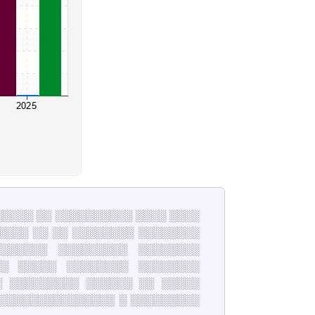
░░░░░░ ░░ ░░░░░░░░░░ ░░░░ ░░░░
░░░░ ░░ ░░ ░░░░░░░░ ░░░░░░░░
░░░░░░ ░░░░░░░░░ ░░░░░░░░
░ ░░░░░ ░░░░░░░░ ░░░░░░░░
░ ░░░░░░░░░ ░░░░░░ ░░ ░░░░░
 ░░░░░░░░░░░░░░░ ░ ░░░░░░░░░