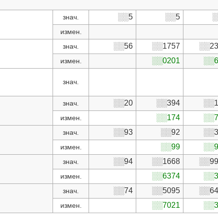
░░5
░░5
░
знач.
измен.
░░56
░░1757
░░23
знач.
░░0201
░░6
измен.
знач.
░░20
░░394
░░1
знач.
░░174
░░7
измен.
░░93
░░92
░░3
знач.
░░99
░░9
измен.
░░94
░░1668
░░99
знач.
░░6374
░░3
измен.
░░74
░░5095
░░64
знач.
░░7021
░░3
измен.