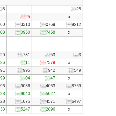
░5
░░25
░░25
x
60
░░3310
░░0768
░░9212
03
░░0950
░░7458
x
20
░░731
░░53
░░3
26
░░11
░░7378
x
91
░░995
░░942
░░549
99
░░04
░░47
x
96
░░9036
░░4063
░░8769
28
░░9040
░░5027
x
28
░░1675
░░4571
░░6497
33
░░5247
░░2896
x