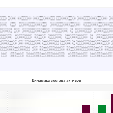
░░░░░░ ░░░ ░░░░░ ░░░░░░░░ ░░░░░░░ ░░░░░░░░░░░ 
░░░ ░░ ░░░░░░░░░░ ░░░░░░░░░░░ ░░░░░░░░░░
░░░░░ ░░ ░░░░░░░░░░ ░░░░░░ ░ ░░░░░░ ░░░░░░░
░░░░░ ░░░░░░ ░░░░ ░░░░░ ░░░░░░░░ ░ ░░░░░░
░░░░░░ ░░ ░░░░░░ ░░░░░░ ░░░░ ░ ░░░░░░░░░░░░ 
░░░░░░░░░░░ ░░ ░░░░░░░░░ ░░░░░░░░░░░░░ ░░░
 ░░ ░░░░░ ░░░░░░░░░░░░░░ ░░░░░░░ ░░░░░░░░