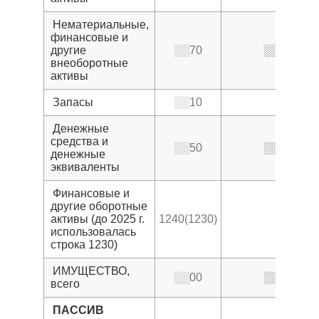
Нематериальные,
финансовые и
другие
░░70
░░7
внеоборотные
активы
Запасы
░░10
Денежные
средства и
░░50
░░6
денежные
эквиваленты
Финансовые и
другие оборотные
активы (до 2025 г.
1240(1230)
использовалась
строка 1230)
ИМУЩЕСТВО,
░░00
░░3
всего
ПАССИВ