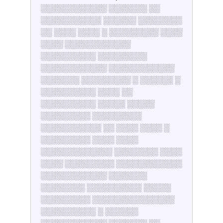
░░░░░░░░░░░░ ░░░░░░░ ░░
░░░░░░░░░░░ ░░░░░░ ░░░░░░░░
░░ ░░░░ ░░░░ ░ ░░░░░░░░░ ░░░░
░░░░ ░░░░░░░░░░░░
░░░░░░░░░░ ░░░░░░░░░
░░░░░░░░░░░░ ░░░░░░░░░░░░
░░░░░░░ ░░░░░░░░░ ░ ░░░░░░ ░
░░░░░░░░░░ ░░░░ ░░
░░░░░░░░░░ ░░░░░ ░░░░░
░░░░░░░░░ ░░░░░░░░░
░░░░░░░░░░░ ░░ ░░░░ ░░░░ ░
░░░░░░░░░ ░░░░ ░░░░
░░░░░░░░░░░░░ ░░░░░░░░ ░░░░
░░░░ ░░░░░░░░░ ░░░░░░░░░░░░
░░░░░░░░░░░░ ░░░░░░░
░░░░░░░░ ░░░░░░░░░░ ░░░░░
░░░░░░░░░ ░░░░░░░░░░░░░░░
░░░░░░░░░░ ░ ░░░░░░