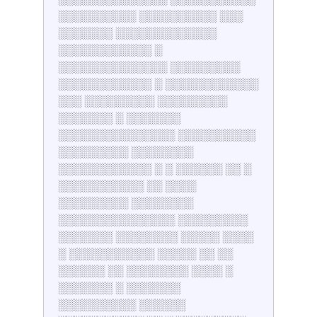
░░░░░░░░░░ ░░░░░░░░░░ ░░░
░░░░░░░ ░░░░░░░░░░░░░
░░░░░░░░░░░░ ░
░░░░░░░░░░░░░░ ░░░░░░░░░
░░░░░░░░░░░░ ░ ░░░░░░░░░░░░
░░░ ░░░░░░░░░ ░░░░░░░░░
░░░░░░░ ░ ░░░░░░░
░░░░░░░░░░░░░░░ ░░░░░░░░░░
░░░░░░░░░ ░░░░░░░░
░░░░░░░░░░░░ ░ ░ ░░░░░░ ░░ ░
░░░░░░░░░░░ ░░ ░░░░
░░░░░░░░░ ░░░░░░░░
░░░░░░░░░░░░░░░ ░░░░░░░░░
░░░░░░░ ░░░░░░░░ ░░░░░ ░░░░
░ ░░░░░░░░░░░ ░░░░░ ░░ ░░
░░░░░░ ░░ ░░░░░░░░ ░░░░ ░
░░░░░░░ ░ ░░░░░░░
░░░░░░░░░░ ░░░░░░