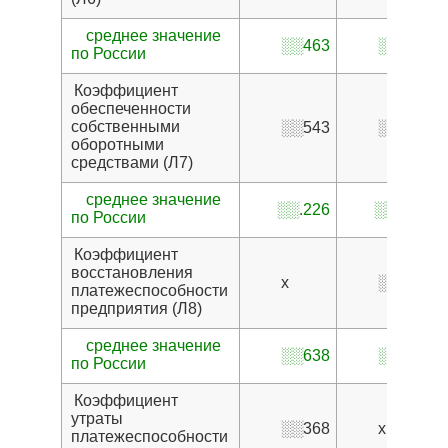
среднее значение
░░463
░░463
по России
Коэффициент
обеспеченности
собственными
░░543
░░285
оборотными
средствами (Л7)
среднее значение
░░.226
░░.226
по России
Коэффициент
восстановления
x
░░502
платежеспособности
предприятия (Л8)
среднее значение
░░638
░░638
по России
Коэффициент
утраты
░░368
x
платежеспособности