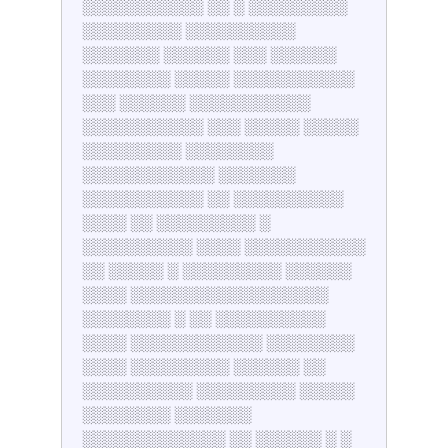
░░░░░░░░░░░ ░░ ░ ░░░░░░░░░
░░░░░░░░░ ░░░░░░░░░░
░░░░░░░ ░░░░░░ ░░░ ░░░░░░
░░░░░░░░ ░░░░░ ░░░░░░░░░░░
░░░ ░░░░░░ ░░░░░░░░░░░
░░░░░░░░░░░ ░░░ ░░░░░ ░░░░░
░░░░░░░░░ ░░░░░░░░
░░░░░░░░░░░░ ░░░░░░░
░░░░░░░░░░░ ░░ ░░░░░░░░░░
░░░░ ░░ ░░░░░░░░░ ░
░░░░░░░░░░ ░░░░ ░░░░░░░░░░░
░░ ░░░░░ ░ ░░░░░░░░░ ░░░░░░
░░░░ ░░░░░░░░░░░░░░░░░░
░░░░░░░░ ░ ░░ ░░░░░░░░░░
░░░░ ░░░░░░░░░░░░ ░░░░░░░░
░░░░ ░░░░░░░░░ ░░░░░░ ░░
░░░░░░░░░░ ░░░░░░░░░ ░░░░░
░░░░░░░░ ░░░░░░░
░░░░░░░░░░░░░ ░░ ░░░░░░ ░ ░