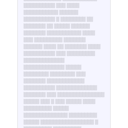
░░░░░░░░░░ ░░░ ░░░░
░░░░░░░░░░░ ░░░░░░
░░░░░░░░░░ ░ ░░░░░░░░ ░░
░░░░░░░ ░░ ░░░░░ ░░░░░░
░░░░░░░ ░░░░░░░░░░░ ░░░░
░░░ ░░░░░░░░░ ░░░░░░░
░░░░░░ ░░░░ ░░ ░░░░░░░ ░░░░
░░░░░░░░░░ ░░░ ░░░░░░░░░
░░░░░░░░░░░░░
░░░░░░░░░░░░░ ░░░░░
░░░░░░░░ ░░░░░░░░ ░░░
░░░░░░░ ░░░░░░░░░░░░
░░░░░░░░░░ ░░░░░░░░░░░░░
░░░░░░░ ░░░ ░░░░░░░░░░░░░░░
░░░░░ ░░░ ░ ░░░ ░░░░░ ░░░░
░░░░░░░░░ ░░░░░
░░░░░░░░░░░░░░ ░░░░░░░░░
░░░░░ ░░░░░░░░░░░░░░░░░ ░