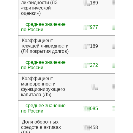
ликвидности (Л3
░░189
░░399
«критической
оценки»)
среднее значение
░░977
░░977
по России
Коэффициент
текущей ликвидности
░░189
░░399
(Л4 покрытия долгов)
среднее значение
░░272
░░272
по России
Коэффициент
маневренности
░░
░░503
функционирующего
капитала (Л5)
среднее значение
░░085
░░085
по России
Доля оборотных
средств в активах
░░458
░░
(Л6)