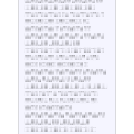
░░░░░░░░░░ ░░░░░░░░░░░
░░░░░░░░░░░ ░░ ░░░░░░░░░ ░
░░░░░░░░░ ░░░░░░░░ ░░
░░░░░░░░░ ░ ░░░░░░░ ░░
░░░░░░░░░░ ░░░░░░ ░ ░░░░░░
░░░░░░░ ░░░░░░░ ░░
░░░░░░░░░ ░░░ ░ ░░░░░░░░░░
░░░░░░░░░ ░░░░░░░░░ ░░░░
░░░░ ░░░░░ ░░░░░░░░ ░
░░░░░░░░░ ░░░░░░░░ ░░░░░░░
░░░░░ ░░░░░░░ ░ ░░░░░░
░░░░░░░ ░░░░░░░░░ ░░ ░░░░░░
░░░░ ░░░░ ░ ░░░░░░░░░░░░
░░░░░░░ ░░░ ░░░░░░░░░ ░░
░░░░ ░░░░░░░░░░
░░░░░░░░░░░░ ░░░░░░░░░░░░
░░░░░░░░ ░░ ░░░░░░░░░
░░░░░░░░░░░░░ ░░░░░░ ░░