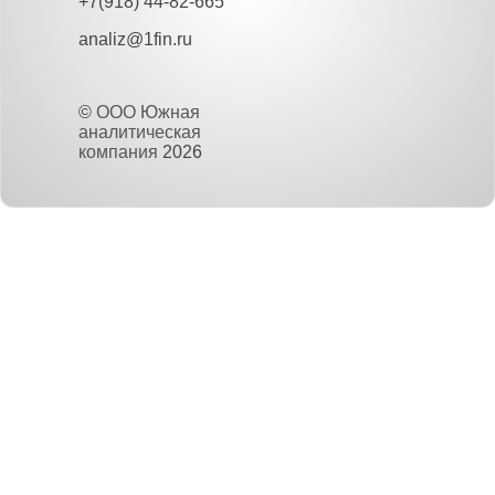
+7(918) 44-82-665
analiz@1fin.ru
©
ООО Южная
аналитическая
компания
2026